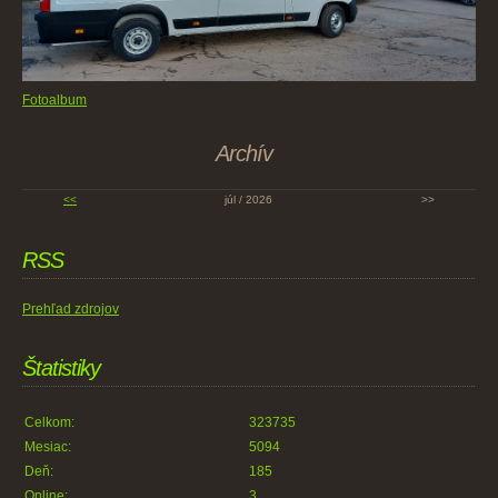
Fotoalbum
Archív
<<
júl / 2026
>>
RSS
Prehľad zdrojov
Štatistiky
Celkom:
323735
Mesiac:
5094
Deň:
185
Online:
3