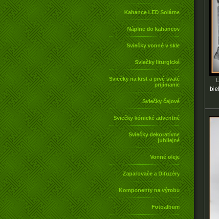
Kahance LED Solárne
Náplne do kahancov
Sviečky vonné v skle
Sviečky liturgické
Sviečky na krst a prvé sväté
L
prijímanie
bie
Sviečky čajové
Sviečky kónické adventné
Sviečky dekoratívne
jubilejné
Vonné oleje
Zapaľovače a Difuzéry
Komponenty na výrobu
Fotoalbum