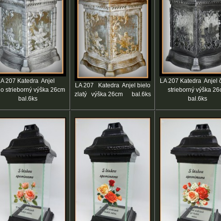
A 207 Katedra Anjel
LA 207 Katedra Anjel 
LA 207 Katedra Anjel bielo
lo strieborný výška 26cm
strieborný výška 2
zlatý výška 26cm bal.6ks
bal.6ks
bal.6ks