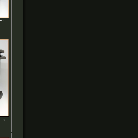
m 3.
kom