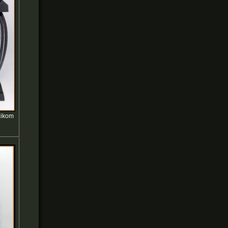
žikom