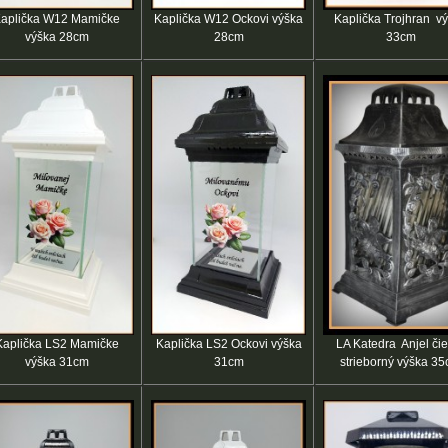
aplička W12 Mamičke
Kaplička W12 Ockovi výška
Kaplička Trojhran v
výška 28cm
28cm
33cm
Kaplička LS2 Mamičke
Kaplička LS2 Ockovi výška
LA Katedra Anjel či
výška 31cm
31cm
strieborný výška 3