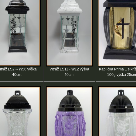
itráž LS2 -- W56 výška
Vitráž LS11 - W12 výška
Kaplička Prima 1 s krí
40cm.
40cm.
100g výška 25cm