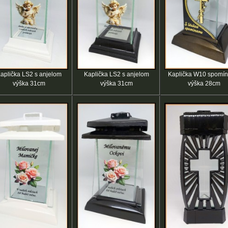
aplička LS2 s anjelom
Kaplička LS2 s anjelom
Kaplička W10 spomí
výška 31cm
výška 31cm
výška 28cm