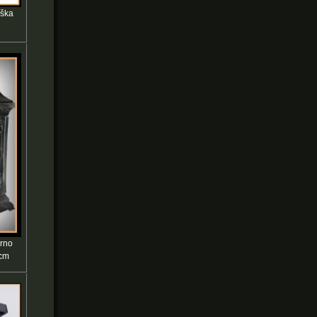
ýška
erno
5cm