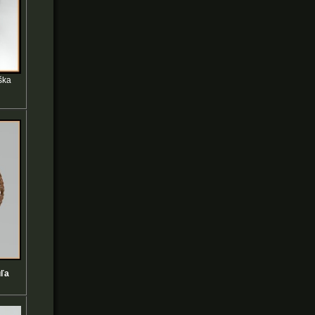
ška
uľa