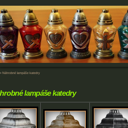
»
Náhrobné lampáše katedry
hrobné lampáše katedry