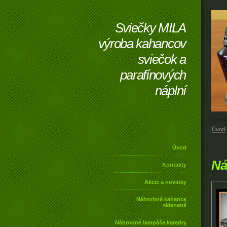
Sviečky MILA
výroba kahancov
sviečok a
parafínových
náplní
Úvod
Úvod
Ná
Kontakty
Akcie a novinky
Náhrobné kahance
sklenené
Náhrobné lampáše katedry