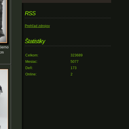
RSS
Prehľad zdrojov
Štatistiky
čierno
6cm
Celkom:
323689
Mesiac:
5077
Deň:
173
Online:
2