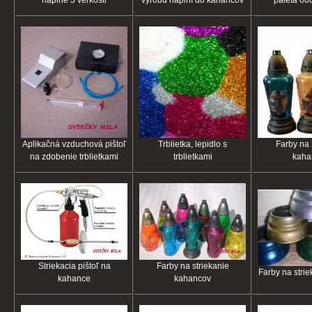
náplne 3 veľkosti
výrobu náplní do kahancov
paleta 60
Aplikačná vzduchová pištoľ
Trblietka, lepidlo s
Farby na
na zdobenie trblietkami
trblietkami
kaha
Striekacia pištoľ na
Farby na striekanie
Farby na stri
kahance
kahancov