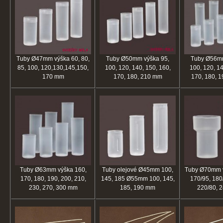
Tuby Ø47mm výška 60, 80,
Tuby Ø50mm výška 95,
Tuby Ø56mm
85, 100, 120,130,145,150,
100, 120, 140, 150, 160,
100, 120, 14
170 mm
170, 180, 210 mm
170, 180, 
Tuby Ø63mm výška 160,
Tuby olejové Ø45mm 100,
Tuby Ø70mm v
170, 180, 190, 200, 210,
145, 185 Ø55mm 100, 145,
170/95, 180
230, 270, 300 mm
185, 190 mm
220/80, 