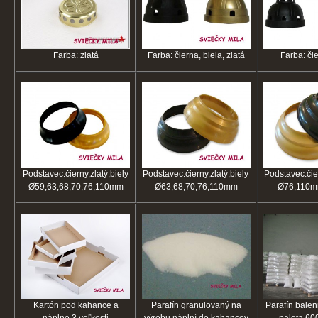
Farba: zlatá
Farba: čierna, biela, zlatá
Farba: čie
Podstavec:čierny,zlatý,biely
Podstavec:čierny,zlatý,biely
Podstavec:čier
Ø59,63,68,70,76,110mm
Ø63,68,70,76,110mm
Ø76,
Kartón pod kahance a
Parafín granulovaný na
Parafín balen