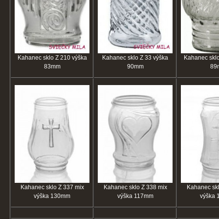
Kahanec sklo Z 210 výška
Kahanec sklo Z 33 výška
Kahanec sklo
83mm
90mm
89
Kahanec sklo Z 337 mix
Kahanec sklo Z 338 mix
Kahanec skl
výška 130mm
výška 117mm
výška