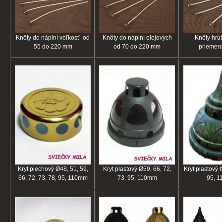
Knôty do náplní veľkosť od
Knôty do náplní olejových
Knôty hrú
55 do 220 mm
od 70 do 220 mm
priemeru
Kryt plechový Ø48, 51, 59,
Kryt plastový Ø59, 66, 72,
Kryt plastový 
66, 72, 73, 78, 95, 110mm
73, 95, 110mm
95, 