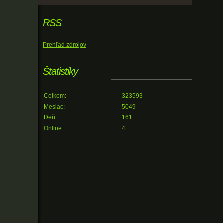
RSS
Prehľad zdrojov
Štatistiky
Celkom:
323593
Mesiac:
5049
Deň:
161
Online:
4