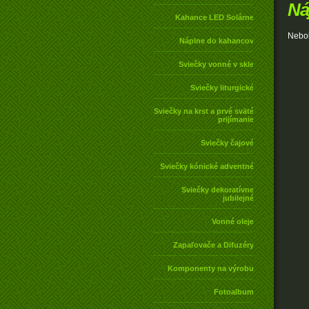
Ná
Kahance LED Solárne
Nebol
Náplne do kahancov
Sviečky vonné v skle
Sviečky liturgické
Sviečky na krst a prvé sväté
prijímanie
Sviečky čajové
Sviečky kónické adventné
Sviečky dekoratívne
jubilejné
Vonné oleje
Zapaľovače a Difuzéry
Komponenty na výrobu
Fotoalbum