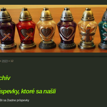
»
2023
»
12
chív
íspevky, ktoré sa našli
li sa žiadne príspevky