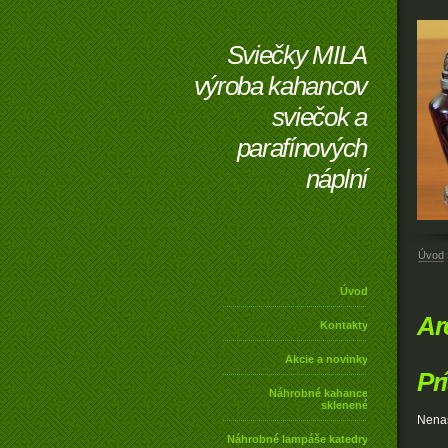
Sviečky MILA
výroba kahancov
sviečok a
parafínových
náplní
Úvod
Úvod
Ar
Kontakty
Akcie a novinky
Pr
Náhrobné kahance
sklenené
Nenaš
Náhrobné lampáše katedry